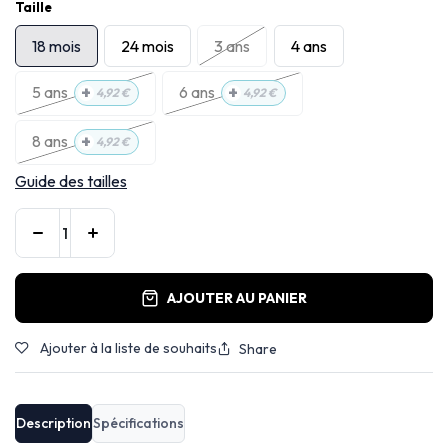
Taille
18 mois
24 mois
3 ans
4 ans
+
+
5 ans
6 ans
4,92
€
4,92
€
+
8 ans
4,92
€
Guide des tailles
AJOUTER AU PANIER
Ajouter à la liste de souhaits
Share
Description
Spécifications