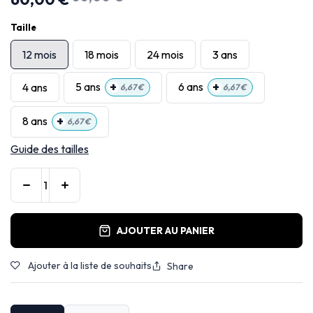
Taille
12 mois
18 mois
24 mois
3 ans
+
+
5 ans
6 ans
4 ans
6,67
€
6,67
€
+
8 ans
6,67
€
Guide des tailles
AJOUTER AU PANIER
Ajouter à la liste de souhaits
Share