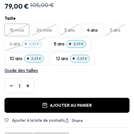
105,00
€
79,00
€
Taille
18 mois
24 mois
3 ans
4 ans
5 ans
+
+
6 ans
8 ans
3,33
€
3,33
€
+
+
10 ans
12 ans
3,33
€
3,33
€
Guide des tailles
AJOUTER AU PANIER
Ajouter à la liste de souhaits
Share