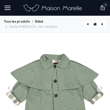
Se rendre au contenu
0
Tous les produits
Bébé
Veste SHERLOCK- vert céladon
Veste SHERLOCK- bleu denim
Veste DARCY- bleu denim