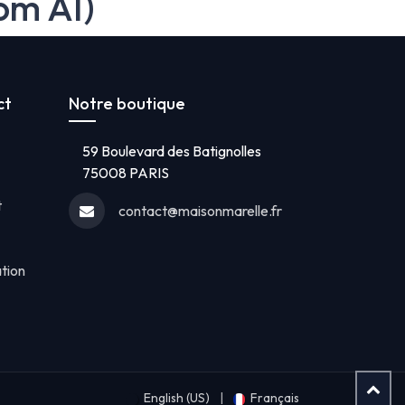
om AI)
ct
Notre boutique
59 Boulevard des Batignolles
75008 PARIS
t
contact@maisonmarelle.fr
ation
English (US)
|
Français