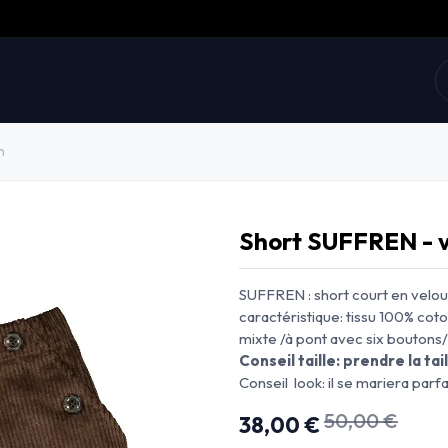
collections
Prix doux
E-shop
La marque
n
Short SUFFREN - v
SUFFREN : short court en velou
caractéristique: tissu 100% cot
mixte /à pont avec six boutons
Conseil taille: prendre la ta
Conseil look: il se mariera par
50,00
€
38,00
€