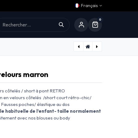
Français
0
Aide
Short SUFFREN - velours bordeaux
Chemise DUC- flanelle beige
elours marron
rs côtelés / short à pont RETRO
on en velours côtelés /short court rétro-chic/
/ Fausses poches/ élastique au dos
ille habituelle de l’enfant- taille normalement
faitement avec nos blouses ou body