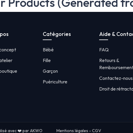
ar Products (Generated fr
opos
Catégories
Aide & Conta
 concept
Bébé
FAQ
atelier
Fille
Retours &
Remboursemen
boutique
Garçon
Contactez-nous
Puériculture
Droit de rétract
lisé avec ❤️
par AKWO
Mentions légales
-
CGV