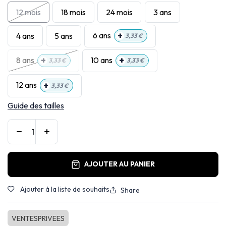
12 mois
18 mois
24 mois
3 ans
+
6 ans
4 ans
5 ans
3,33
€
+
+
8 ans
10 ans
3,33
€
3,33
€
+
12 ans
3,33
€
Guide des tailles
AJOUTER AU PANIER
Ajouter à la liste de souhaits
Share
VENTESPRIVEES