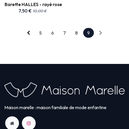
Barette HALLES - rayé rose
7,50
€
10,00
€
5
6
7
8
9
Maison marelle : maison familiale de mode enfantine