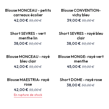
Blouse MONCEAU - petits
Blouse CONVENTION-
carreaux écolier
vichy bleu
42,00
€
39,00
€
55,00
€
55,00
€
Short SEVRES - vert
Short SEVRES - rayé bleu
menthe lin
clair
38,00
€
38,00
€
50,00
€
50,00
€
Blouse MONCEAU - rayé
Blouse MONGE- rayé vert
bleu clair
menthe
42,00
€
45,00
€
55,00
€
59,00
€
Blouse MAESTRIA- rayé
Short DOME - rayé rose
rose
38,00
€
50,00
€
42,00
€
55,00
€
En rupture de stock