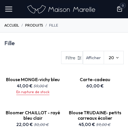
Se rendre au contenu
0
ACCUEIL
PRODUITS
FILLE
Fille
Filtre
Afficher
20
Blouse MONGE-vichy bleu
Carte-cadeau
41,00
€
60,00
€
59,00
€
En rupture de stock
Bloomer CHAILLOT - rayé
Blouse TRUDAINE- petits
bleu clair
carreaux écolier
22,00
€
45,00
€
30,00
€
59,00
€