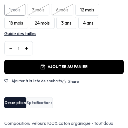
1 mois
3 mois
6 mois
12 mois
18 mois
24 mois
3 ans
4 ans
Guide des tailles
AJOUTER AU PANIER
Ajouter à la liste de souhaits
Share
Description
Spécifications
Composition: velours 100% coton organique - tout doux