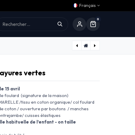
Français
0
Aide
Barboteuse CARNOT- vert empire
Barboteuse ROI - bleu poudré
rayures vertes
 15 avril
le foulard (signature de la maison)
MARELLE /tissu en coton organique/ col foulard
 de coton / ouverture par boutons / manches
entrejambe/ cuisses élastiques
lle habituelle de l’enfant - on taille