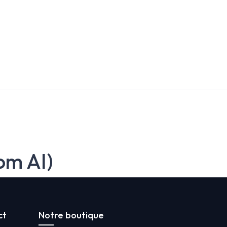
om AI)
ct
Notre boutique