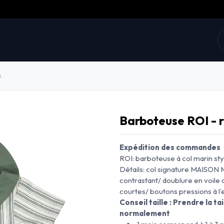
collections
Prix doux
E-shop
La marque
s
Barboteuse ROI - 
Expédition des commandes le
ROI: barboteuse à col marin sty
Détails: col signature MAISON 
contrastant/ doublure en voile
courtes/ boutons pressions à l’
Conseil taille : Prendre la tai
normalement