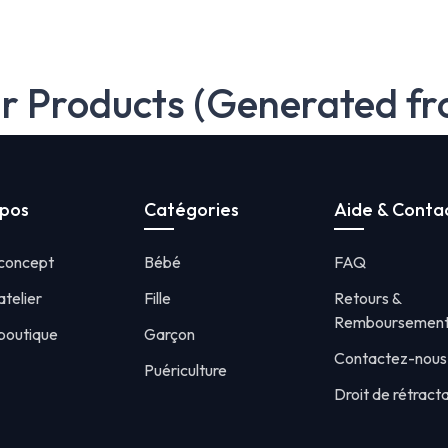
ar Products (Generated fr
opos
Catégories
Aide & Conta
 concept
Bébé
FAQ
atelier
Fille
Retours &
Remboursemen
boutique
Garçon
Contactez-nous
Puériculture
Droit de rétract