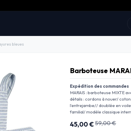
collections
Prix doux
E-shop
La marque
ayures bleues
Barboteuse MARAIS
Expédition des commandes le
MARAIS : barboteuse MIXTE ave
détails : cordons à nouer/ coto
l’entrejambe// doublée en voile
familial/ modèle classique inte
59,00
€
45,00
€