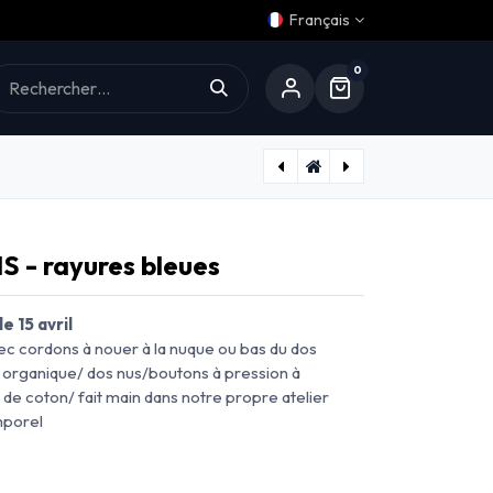
Français
0
Aide
Barboteuse MARAIS - fleurs roses
Barboteuse BATIGNOLLES - rayures bleues
 - rayures bleues
 15 avril
c cordons à nouer à la nuque ou bas du dos
n organique/ dos nus/boutons à pression à
 de coton/ fait main dans notre propre atelier
mporel