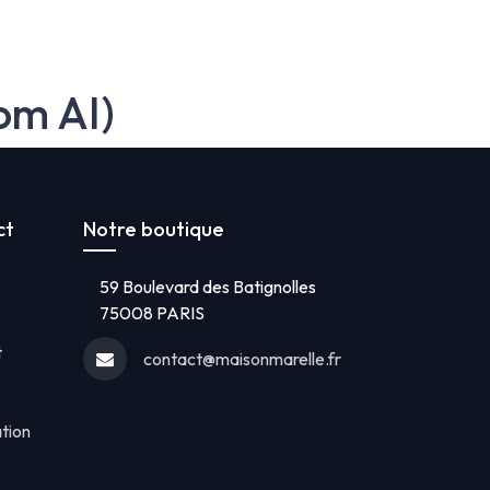
om AI)
ct
Notre boutique
59 Boulevard des Batignolles
75008 PARIS
t
contact@maisonmarelle.fr
ation