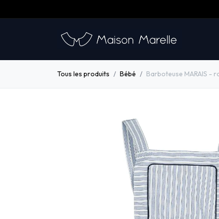
Se rendre au contenu
​
Nos 
Tous les produits
Bébé
Barboteuse MARAIS - r