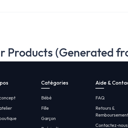
ar Products (Generated fr
opos
Catégories
Aide & Conta
 concept
Bébé
FAQ
atelier
Fille
Retours &
Remboursemen
boutique
Garçon
Contactez-nous