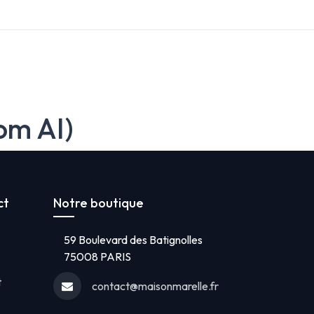
om AI)
ct
Notre boutique
59 Boulevard des Batignolles
75008 PARIS
t
contact@maisonmarelle.fr