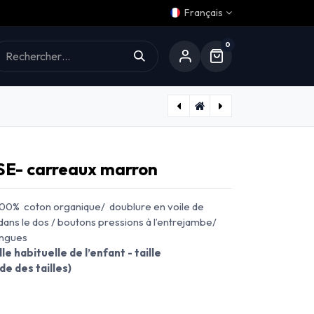
Français
0
Aide
Barboteuse ALMA - lin vert
Barboteuse DUPLEIX - tartan bleu
E- carreaux marron
00% coton organique/ doublure en voile de
ans le dos / boutons pressions à l’entrejambe/
ongues
lle habituelle de l’enfant - taille
e des tailles)