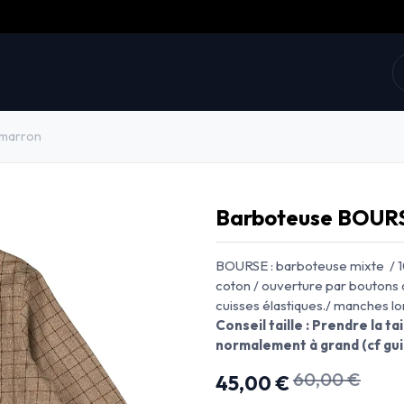
collections
Prix doux
E-shop
La marque
 marron
Barboteuse BOURS
BOURSE : barboteuse mixte / 1
coton / ouverture par boutons d
cuisses élastiques./ manches l
Conseil taille : Prendre la tai
normalement à grand (cf guid
60,00
€
45,00
€