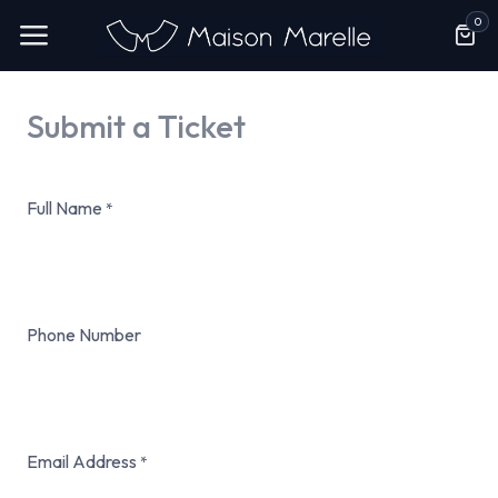
Se rendre au contenu
0
Submit a Ticket
Full Name
*
Phone Number
Email Address
*