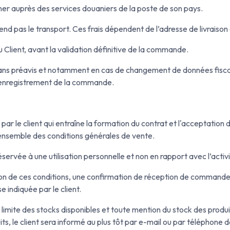
igner auprès des services douaniers de la poste de son pays.
rend pas le transport. Ces frais dépendent de l’adresse de livraiso
u Client, avant la validation définitive de la commande.
sans préavis et notamment en cas de changement de données fiscal
l’enregistrement de la commande.
le client qui entraîne la formation du contrat et l'acceptation défi
l'ensemble des conditions générales de vente.
servée à une utilisation personnelle et non en rapport avec l’activi
n de ces conditions, une confirmation de réception de commande 
se indiquée par le client.
a limite des stocks disponibles et toute mention du stock des produi
oduits, le client sera informé au plus tôt par e-mail ou par télépho