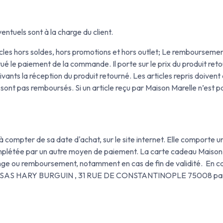
entuels sont à la charge du client.
les hors soldes, hors promotions et hors outlet; Le remboursement
ué le paiement de la commande. Il porte sur le prix du produit 
ants la réception du produit retourné. Les articles repris doivent 
 sont pas remboursés. Si un article reçu par Maison Marelle n’est pa
 compter de sa date d'achat, sur le site internet. Elle comporte un 
omplétée par un autre moyen de paiement. La carte cadeau Maison
nge ou remboursement, notamment en cas de fin de validité. En cas
r à SAS HARY BURGUIN , 31 RUE DE CONSTANTINOPLE 75008 paris, 