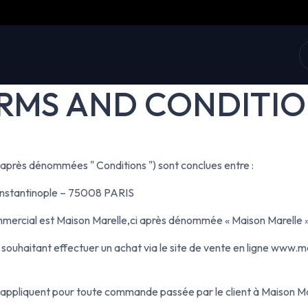
collection
Soft prices
Shop
Who we are
RMS AND CONDITIO
-après dénommées " Conditions ") sont conclues entre :
nstantinople – 75008 PARIS
mercial est Maison Marelle,ci après dénommée « Maison Marelle 
n, souhaitant effectuer un achat via le site de vente en ligne www
’appliquent pour toute commande passée par le client à Maison Mar