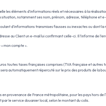
e les éléments d’informations réels et nécessaires à la réalisatio
 sa situation, notamment ses nom, prénom, adresse, téléphone et e-
ant d’informations transmises fausses ou inexactes ou dont la repr
se au Client un e-mail lui confirmant celle-ci. Il l’informe de l’en
e « mon compte ».
en euros toutes taxes françaises comprises (TVA française et autres 
era automatiquement répercuté sur le prix des produits de la boutiq
its en provenance de France métropolitaine, pour les pays hors d
par le service douanier local, selon le montant du colis.