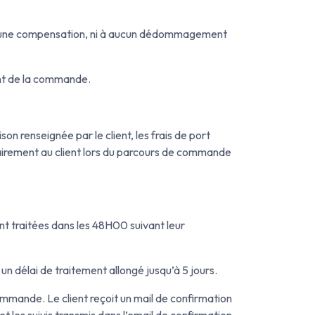
aucune compensation, ni à aucun dédommagement
ent de la commande.
n renseignée par le client, les frais de port
clairement au client lors du parcours de commande
t traitées dans les 48H00 suivant leur
 délai de traitement allongé jusqu’à 5 jours.
 commande. Le client reçoit un mail de confirmation
t les suivis transmis dans l’email de confirmation