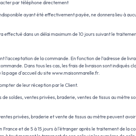
contacter par téléphone directement
ndisponible ayant été effectivement payée, ne donnera lieu à 
a effectué dans un délai maximum de 10 jours suivant le traitem
t l’acceptation de la commande. En fonction de l’adresse de livraiso
ommande. Dans tous les cas, les frais de livraison sont indiqués 
e la page d'accueil du site www.maisonmarelle.fr.
compter de leur réception par le Client.
 soldes, ventes privées, braderie, ventes de tissus au mètre son
es privées, braderie et vente de tissus au mètre peuvent avoir un
 en France et de 5 à 15 jours à l'étranger après le traitement de la
e à tout moment le transport de son colis via les numéros de colis e