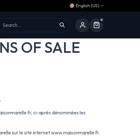
English (US)
0
Aide
NS OF SALE
»
.maisonmarelle.fr, ci-après dénommées les
elle sur le site internet www.maisonmarelle.fr.