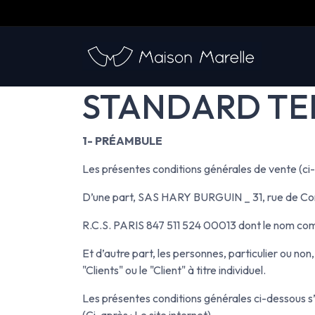
Skip to Content
​
Our 
STANDARD TE
1- PRÉAMBULE
Les présentes conditions générales de vente (ci
D’une part, SAS HARY BURGUIN _ 31, rue de Co
R.C.S. PARIS 847 511 524 00013 dont le nom com
Et d’autre part, les personnes, particulier ou no
"Clients" ou le "Client" à titre individuel.
Les présentes conditions générales ci-dessous s
(Ci-après : Le site internet).