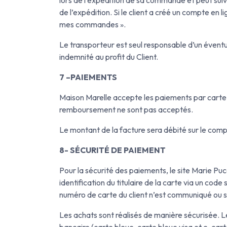
de l’expédition. Si le client a créé un compte en 
mes commandes ».
Le transporteur est seul responsable d’un éventu
indemnité au profit du Client.
7 –PAIEMENTS
Maison Marelle accepte les paiements par carte 
remboursement ne sont pas acceptés.
Le montant de la facture sera débité sur le co
8- SÉCURITÉ DE PAIEMENT
Pour la sécurité des paiements, le site Marie Puc
identification du titulaire de la carte via un co
numéro de carte du client n’est communiqué ou s
Les achats sont réalisés de manière sécurisée. 
bancaire (carte bleue, carte bleue visa et e-car