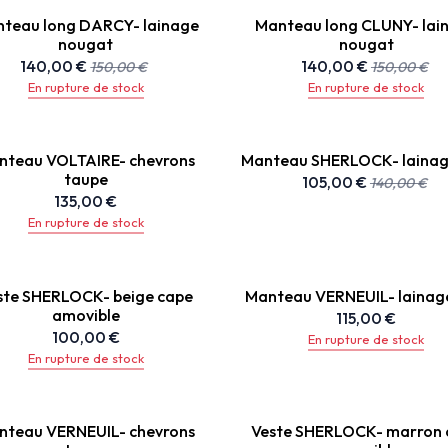
teau long DARCY- lainage
Manteau long CLUNY- lai
nougat
nougat
140,00
€
140,00
€
150,00
€
150,00
€
En rupture de stock
En rupture de stock
nteau VOLTAIRE- chevrons
Manteau SHERLOCK- lainag
taupe
105,00
€
140,00
€
135,00
€
En rupture de stock
ste SHERLOCK- beige cape
Manteau VERNEUIL- lainage
amovible
115,00
€
100,00
€
En rupture de stock
En rupture de stock
nteau VERNEUIL- chevrons
Veste SHERLOCK- marron 