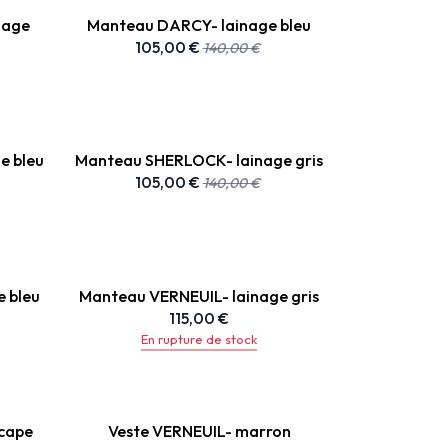
nage
Manteau DARCY- lainage bleu
105,00
€
140,00
€
e bleu
Manteau SHERLOCK- lainage gris
105,00
€
140,00
€
 bleu
Manteau VERNEUIL- lainage gris
115,00
€
En rupture de stock
cape
Veste VERNEUIL- marron