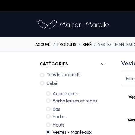
Se rendre au contenu
​
Nos 
ACCUEIL
PRODUITS
BÉBÉ
VESTES - MANTEAU
Vest
CATÉGORIES
Tous les produits
Filt
Bébé
Accessoires
Ve
Barboteuses et robes
Bas
Bodies
Ves
Hauts
Vestes - Manteaux