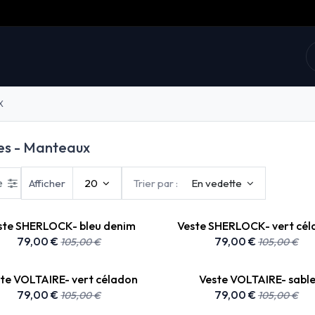
collections
Prix doux
E-shop
La marque
X
es - Manteaux
re
Afficher
20
Trier par :
En vedette
ste SHERLOCK- bleu denim
Veste SHERLOCK- vert cé
79,00
€
79,00
€
105,00
€
105,00
€
te VOLTAIRE- vert céladon
Veste VOLTAIRE- sabl
79,00
€
79,00
€
105,00
€
105,00
€